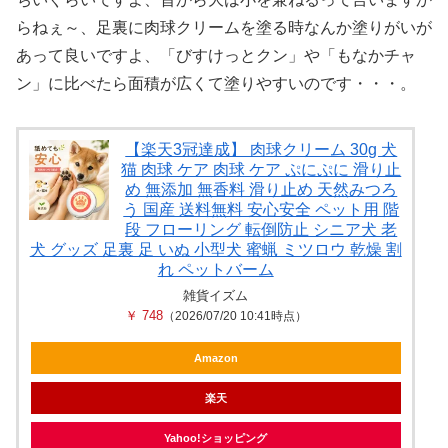
らねぇ～、足裏に肉球クリームを塗る時なんか塗りがいが
あって良いですよ、「びすけっとクン」や「もなかチャ
ン」に比べたら面積が広くて塗りやすいのです・・・。
【楽天3冠達成】 肉球クリーム 30g 犬
猫 肉球 ケア 肉球 ケア ぷにぷに 滑り止
め 無添加 無香料 滑り止め 天然みつろ
う 国産 送料無料 安心安全 ペット用 階
段 フローリング 転倒防止 シニア犬 老
犬 グッズ 足裏 足 いぬ 小型犬 蜜蝋 ミツロウ 乾燥 割
れ ペットバーム
雑貨イズム
￥ 748
（2026/07/20 10:41時点）
Amazon
楽天
Yahoo!ショッピング