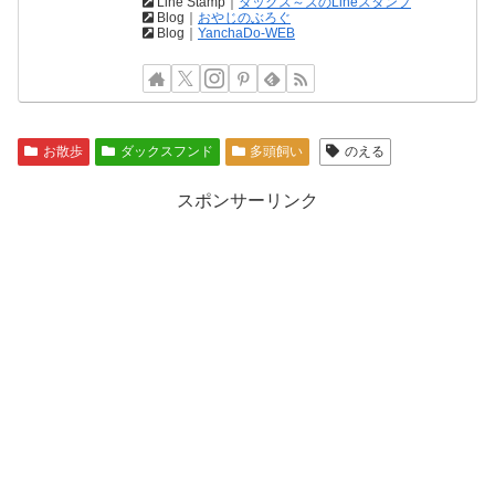
Line Stamp｜
ダックス～ズのLineスタンプ
Blog｜
おやじのぶろぐ
Blog｜
YanchaDo-WEB
お散歩
ダックスフンド
多頭飼い
のえる
スポンサーリンク