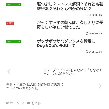
暇つぶし？ストレス解消？それとも破
ダックスフンド
壊行為？それとも何かの役に？
2026.06.06
だっくす～ずの朝んぽ、久しぶりに長
お散歩
野らしい涼しい朝でした！
2026.08.05
ボッサボッサなダックスを綺麗に
ダックスフンド
Dog＆Cat’s 長池店 で
2025.10.04
レッドダップル の おんなのこ「もなかチ
ャン」のお通りだい！
令和 7 年度の 狂犬病 予防接種 の実施に
ついてのハガキが来た
ホーム
お散歩