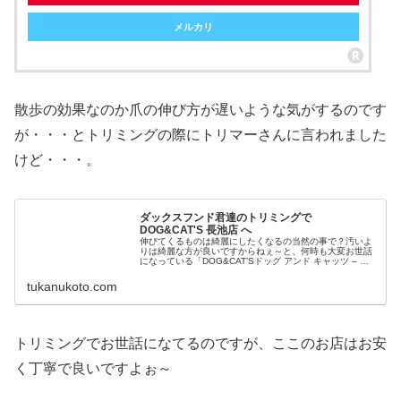
メルカリ
散歩の効果なのか爪の伸び方が遅いような気がするのです
が・・・とトリミングの際にトリマーさんに言われました
けど・・・。
ダックスフンド君達のトリミングで
DOG&CAT'S 長池店 へ
伸びてくるものは綺麗にしたくなるの当然の事で？汚いよ
りは綺麗な方が良いですからねぇ～と、何時も大変お世話
になっている「DOG&CAT’Sドッグ アンド キャッツ – 長
池店」へレッツゴーです。駐車場が空いてる時が良いので
すがね
tukanukoto.com
トリミングでお世話になてるのですが、ここのお店はお安
く丁寧で良いですよぉ～