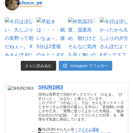
choco_pe
さらに読み込む
Instagram でフォロー
SHUN1963
信州は長野市で3頭のダックスフンド「のえる」「び
すけっと」「もなか」と暮らしています。
このブログ「つかぬこと」では、そんなダックス～ズ
とオヤジさんの毎日の暮らしを中心に「多頭飼いの楽
しさや工夫」「実際に使ってよかった犬用品」「散歩
やお出かけの記録」「ダックスたちとの日常」を、無
理せず気楽に発信しています。
SUZURI やんちゃ堂｜
アイテム通販