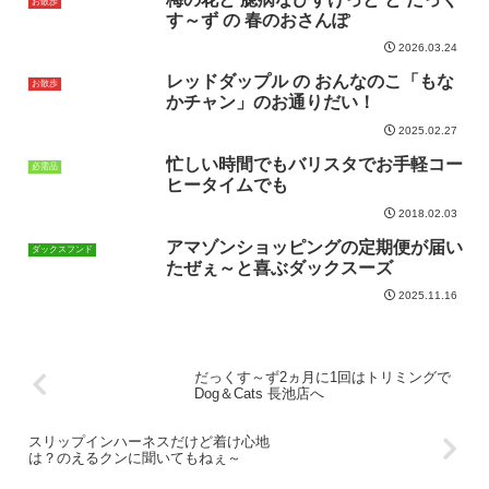
お散歩
す～ず の 春のおさんぽ
2026.03.24
レッドダップル の おんなのこ「もな
お散歩
かチャン」のお通りだい！
2025.02.27
忙しい時間でもバリスタでお手軽コー
必需品
ヒータイムでも
2018.02.03
アマゾンショッピングの定期便が届い
ダックスフンド
たぜぇ～と喜ぶダックスーズ
2025.11.16
だっくす～ず2ヵ月に1回はトリミングで
Dog＆Cats 長池店へ
スリップインハーネスだけど着け心地
は？のえるクンに聞いてもねぇ～