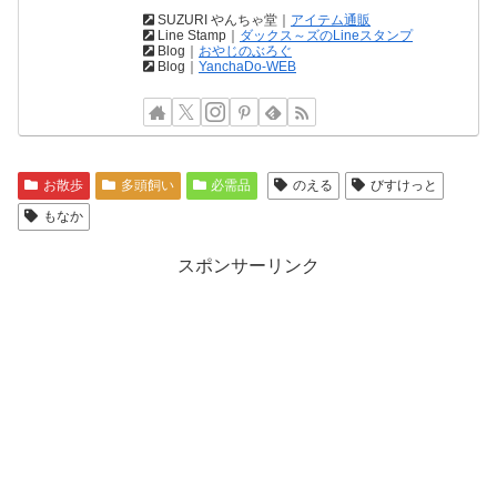
SUZURI やんちゃ堂｜
アイテム通販
Line Stamp｜
ダックス～ズのLineスタンプ
Blog｜
おやじのぶろぐ
Blog｜
YanchaDo-WEB
お散歩
多頭飼い
必需品
のえる
びすけっと
もなか
スポンサーリンク