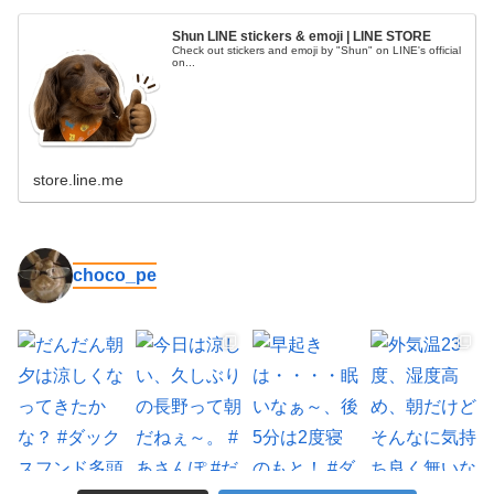
Shun LINE stickers & emoji | LINE STORE
Check out stickers and emoji by "Shun" on LINE's official
on...
store.line.me
choco_pe