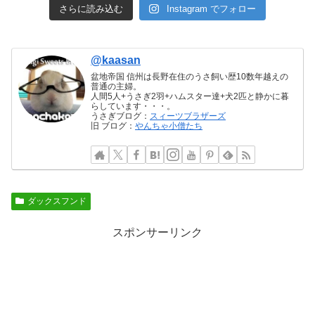
さらに読み込む
Instagram でフォロー
@kaasan
盆地帝国 信州は長野在住のうさ飼い歴10数年越えの
普通の主婦。
人間5人+うさぎ2羽+ハムスター達+犬2匹と静かに暮
らしています・・・。
うさぎブログ：
スィーツブラザーズ
旧 ブログ：
やんちゃ小僧たち
ダックスフンド
スポンサーリンク