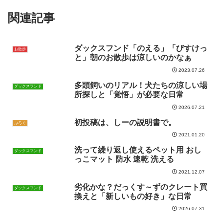
関連記事
ダックスフンド「のえる」「びすけっ
お散歩
と」朝のお散歩は涼しいのかなぁ
2023.07.26
多頭飼いのリアル！犬たちの涼しい場
ダックスフンド
所探しと「覚悟」が必要な日常
2026.07.21
初投稿は、しーの説明書で。
ぶろぐ
2021.01.20
洗って繰り返し使えるペット用 おし
ダックスフンド
っこマット 防水 速乾 洗える
2021.12.07
劣化かな？だっくす～ずのクレート買
ダックスフンド
換えと「新しいもの好き」な日常
2026.07.31