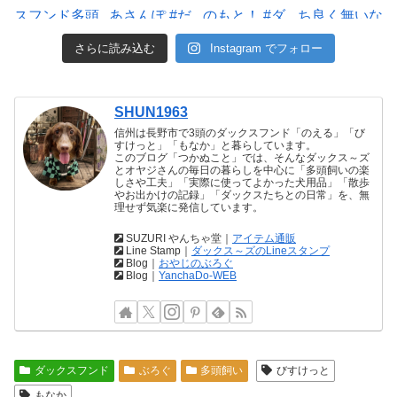
さらに読み込む
Instagram でフォロー
SHUN1963
信州は長野市で3頭のダックスフンド「のえる」「び
すけっと」「もなか」と暮らしています。
このブログ「つかぬこと」では、そんなダックス～ズ
とオヤジさんの毎日の暮らしを中心に「多頭飼いの楽
しさや工夫」「実際に使ってよかった犬用品」「散歩
やお出かけの記録」「ダックスたちとの日常」を、無
理せず気楽に発信しています。
SUZURI やんちゃ堂｜
アイテム通販
Line Stamp｜
ダックス～ズのLineスタンプ
Blog｜
おやじのぶろぐ
Blog｜
YanchaDo-WEB
ダックスフンド
ぶろぐ
多頭飼い
びすけっと
もなか