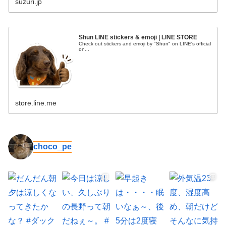
suzuri.jp
Shun LINE stickers & emoji | LINE STORE
Check out stickers and emoji by "Shun" on LINE's official
on...
store.line.me
choco_pe