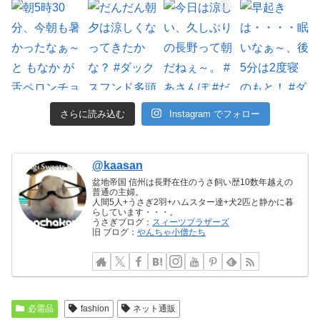
さらに読み込む
Instagram でフォロー
@kaasan
盆地帝国 信州は長野在住のうさ飼い歴10数年越えの
普通の主婦。
人間5人+うさぎ2羽+ハムスター達+犬2匹と静かに暮
らしています・・・。
うさぎブログ：
スィーツブラザーズ
旧 ブログ：
やんちゃ小僧たち
必需品
fashion
ネット通販