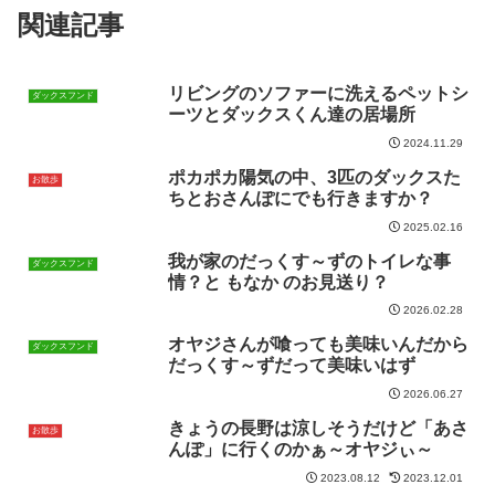
関連記事
リビングのソファーに洗えるペットシ
ダックスフンド
ーツとダックスくん達の居場所
2024.11.29
ポカポカ陽気の中、3匹のダックスた
お散歩
ちとおさんぽにでも行きますか？
2025.02.16
我が家のだっくす～ずのトイレな事
ダックスフンド
情？と もなか のお見送り？
2026.02.28
オヤジさんが喰っても美味いんだから
ダックスフンド
だっくす～ずだって美味いはず
2026.06.27
きょうの長野は涼しそうだけど「あさ
お散歩
んぽ」に行くのかぁ～オヤジぃ～
2023.08.12
2023.12.01