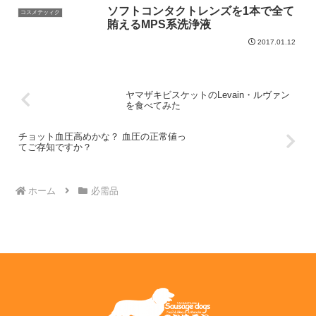
ソフトコンタクトレンズを1本で全て
コスメテッィク
賄えるMPS系洗浄液
2017.01.12
ヤマザキビスケットのLevain・ルヴァン
を食べてみた
チョット血圧高めかな？ 血圧の正常値っ
てご存知ですか？
ホーム
必需品