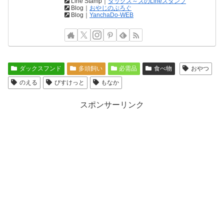
Line Stamp｜
ダックス～ズのLineスタンプ
Blog｜
おやじのぶろぐ
Blog｜
YanchaDo-WEB
ダックスフンド
多頭飼い
必需品
食べ物
おやつ
のえる
びすけっと
もなか
スポンサーリンク