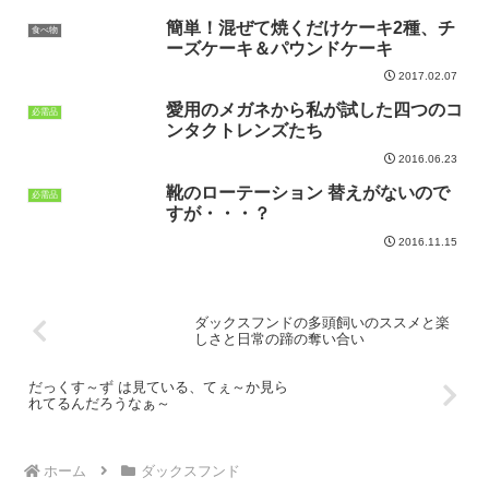
簡単！混ぜて焼くだけケーキ2種、チ
食べ物
ーズケーキ＆パウンドケーキ
2017.02.07
愛用のメガネから私が試した四つのコ
必需品
ンタクトレンズたち
2016.06.23
靴のローテーション 替えがないので
必需品
すが・・・？
2016.11.15
ダックスフンドの多頭飼いのススメと楽
しさと日常の蹄の奪い合い
だっくす～ず は見ている、てぇ～か見ら
れてるんだろうなぁ～
ホーム
ダックスフンド