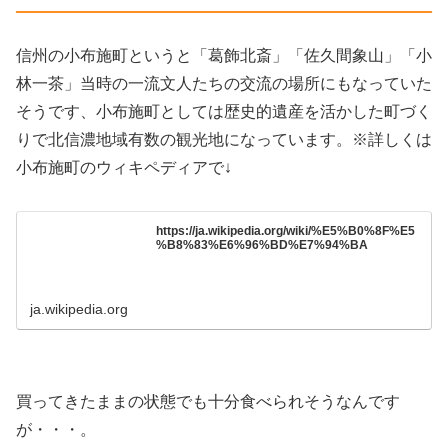
信州の小布施町というと「葛飾北斎」「佐久間象山」「小
林一茶」当時の一流文人たちの交流の場所にもなっていた
そうです、小布施町としては歴史的遺産を活かした町づく
りで北信濃地域有数の観光地になっています。※詳しくは
小布施町のウィキペディアで↓
https://ja.wikipedia.org/wiki/%E5%B0%8F%E5
%B8%83%E6%96%BD%E7%94%BA
ja.wikipedia.org
買ってきたままの状態でも十分食べられそうなんです
が・・・。