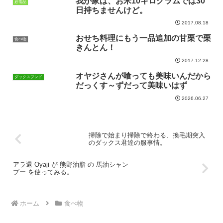
我が家は、お米10キログラムでは30
必需品
日持ちませんけど。
2017.08.18
おせち料理にもう一品追加の甘栗で栗
食べ物
きんとん！
2017.12.28
オヤジさんが喰っても美味いんだから
ダックスフンド
だっくす～ずだって美味いはず
2026.06.27
掃除で始まり掃除で終わる、換毛期突入
のダックス君達の服事情。
アラ還 Oyaji が 熊野油脂 の 馬油シャン
プー を使ってみる。
ホーム
食べ物