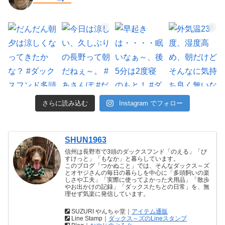
さらに読み込む
Instagram でフォロー
SHUN1963
信州は長野市で3頭のダックスフンド「のえる」「び
すけっと」「もなか」と暮らしています。
このブログ「つかぬこと」では、そんなダックス～ズ
とオヤジさんの毎日の暮らしを中心に「多頭飼いの楽
しさや工夫」「実際に使ってよかった犬用品」「散歩
やお出かけの記録」「ダックスたちとの日常」を、無
理せず気楽に発信しています。
SUZURI やんちゃ堂｜
アイテム通販
Line Stamp｜
ダックス～ズのLineスタンプ