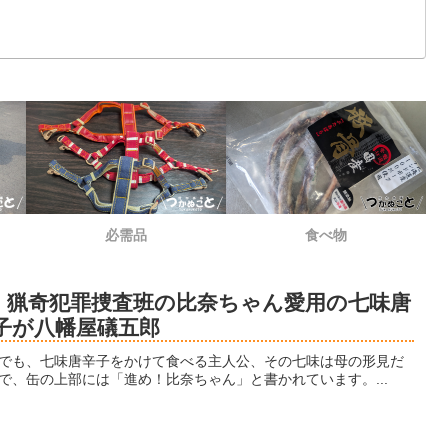
必需品
食べ物
N 猟奇犯罪捜査班の比奈ちゃん愛用の七味唐
子が八幡屋礒五郎
でも、七味唐辛子をかけて食べる主人公、その七味は母の形見だ
で、缶の上部には「進め！比奈ちゃん」と書かれています。...