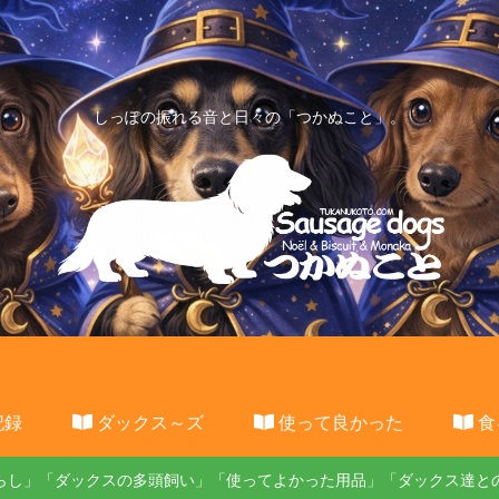
しっぽの振れる音と日々の「つかぬこと」。
記録
ダックス～ズ
使って良かった
食
らし」「ダックスの多頭飼い」「使ってよかった用品」「ダックス達と