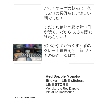
だっくす～ずの朝んぽ、久
しぶりに長野らしい涼しい
朝でした！
まだまだ信州の夏は暑い日
が続く、だから あさんぽ は
終わらない！
劣化かな？だっくす～ずの
クレート買換えと「新しい
もの好き」な日常
Red Dapple Monaka
Sticker – LINE stickers |
LINE STORE
Monaka, the Red Dapple
Miniature Dachshund
store.line.me