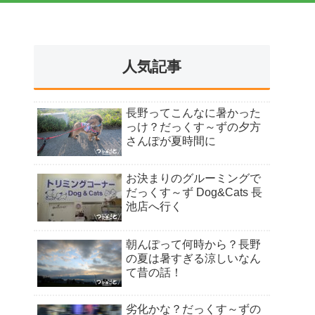
人気記事
長野ってこんなに暑かった
っけ？だっくす～ずの夕方
さんぽが夏時間に
お決まりのグルーミングで
だっくす～ず Dog&Cats 長
池店へ行く
朝んぽって何時から？長野
の夏は暑すぎる涼しいなん
て昔の話！
劣化かな？だっくす～ずの