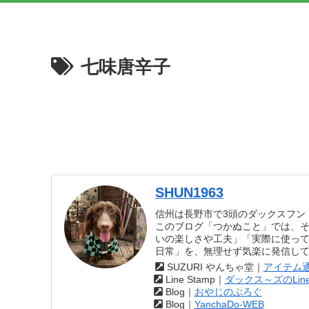
七味唐辛子
SHUN1963
信州は長野市で3頭のダックスフン
このブログ「つかぬこと」では、
いの楽しさや工夫」「実際に使っ
日常」を、無理せず気楽に発信し
SUZURI やんちゃ堂｜
アイテム
Line Stamp｜
ダックス～ズのLin
Blog｜
おやじのぶろぐ
Blog｜
YanchaDo-WEB