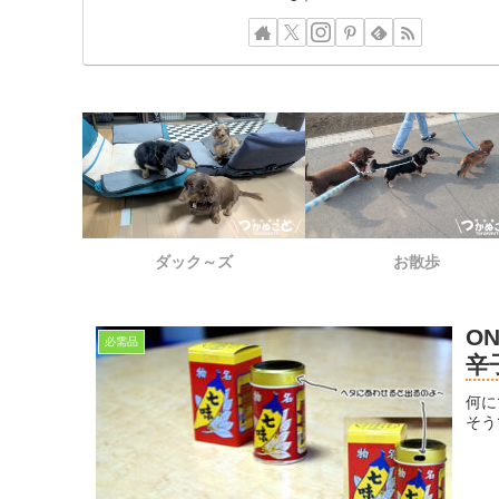
ダック～ズ
お散歩
O
必需品
辛
何に
そう