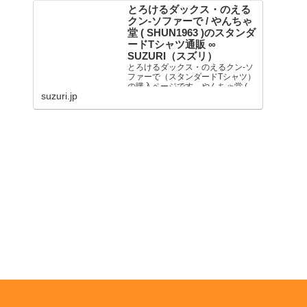
とろけるダックス・のえる
クン-ソファーで / やんちゃ
堂 ( SHUN1963 )のスタンダ
ードTシャツ通販 ∞
SUZURI（スズリ）
とろけるダックス・のえるクン-ソ
ファーで（スタンダードTシャツ）
の購入ページです。やんちゃ堂 (
suzuri.jp
SHUN1963 )が...