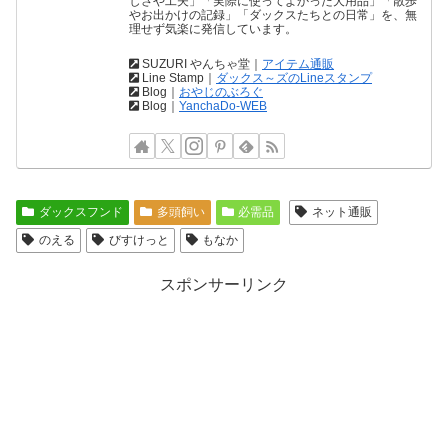
しさや工夫」「実際に使ってよかった犬用品」「散歩
やお出かけの記録」「ダックスたちとの日常」を、無
理せず気楽に発信しています。
SUZURI やんちゃ堂｜
アイテム通販
Line Stamp｜
ダックス～ズのLineスタンプ
Blog｜
おやじのぶろぐ
Blog｜
YanchaDo-WEB
ダックスフンド
多頭飼い
必需品
ネット通販
のえる
びすけっと
もなか
スポンサーリンク