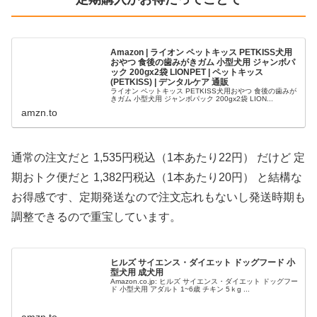
Amazon | ライオン ペットキッス PETKISS犬用
おやつ 食後の歯みがきガム 小型犬用 ジャンボパ
ック 200gx2袋 LIONPET | ペットキッス
(PETKISS) | デンタルケア 通販
ライオン ペットキッス PETKISS犬用おやつ 食後の歯みが
きガム 小型犬用 ジャンボパック 200gx2袋 LION...
amzn.to
通常の注文だと 1,535円税込（1本あたり22円） だけど 定
期おトク便だと 1,382円税込（1本あたり20円） と結構な
お得感です、定期発送なので注文忘れもないし発送時期も
調整できるので重宝しています。
ヒルズ サイエンス・ダイエット ドッグフード 小
型犬用 成犬用
Amazon.co.jp: ヒルズ サイエンス・ダイエット ドッグフー
ド 小型犬用 アダルト 1~6歳 チキン 5ｋg ...
amzn.to