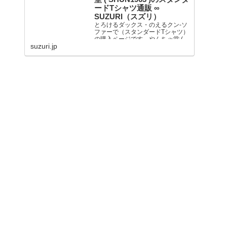
ードTシャツ通販 ∞
SUZURI（スズリ）
とろけるダックス・のえるクン-ソ
ファーで（スタンダードTシャツ）
の購入ページです。やんちゃ堂 (
suzuri.jp
SHUN1963 )が...