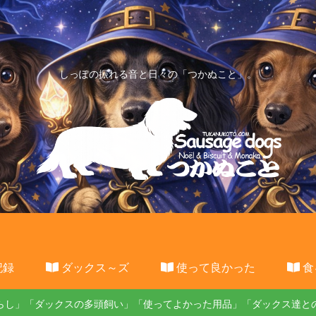
しっぽの振れる音と日々の「つかぬこと」。
記録
ダックス～ズ
使って良かった
食
らし」「ダックスの多頭飼い」「使ってよかった用品」「ダックス達と