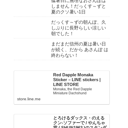
猛暑日に無理なおさんぽは
しません！だっくす～ずと
夏のクソ暑い1日
だっくす～ずの朝んぽ、久
しぶりに長野らしい涼しい
朝でした！
まだまだ信州の夏は暑い日
が続く、だから あさんぽ は
終わらない！
Red Dapple Monaka
Sticker – LINE stickers |
LINE STORE
Monaka, the Red Dapple
Miniature Dachshund
store.line.me
とろけるダックス・のえる
クン-ソファーで / やんちゃ
堂 ( SHUN1963 )のスタンダ