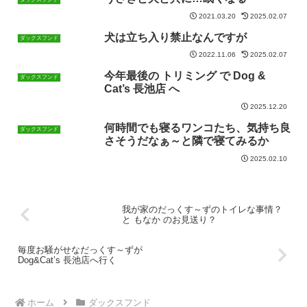
2021.03.20
2025.02.07
犬は立ち入り禁止なんですが
ダックスフンド
2022.11.06
2025.02.07
今年最後の トリミング で Dog &
ダックスフンド
Cat’s 長池店 へ
2025.12.20
何時間でも寝るワンコたち、気持ち良
ダックスフンド
さそうだなぁ～と隣で寝てみるか
2025.02.10
我が家のだっくす～ずのトイレな事情？
と もなか のお見送り？
毎度お騒がせなだっくす～ずが
Dog&Cat’s 長池店へ行く
ホーム
ダックスフンド