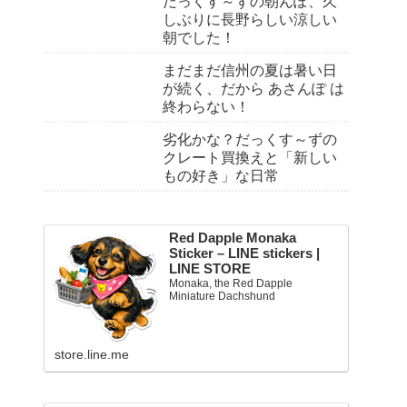
だっくす～ずの朝んぽ、久
しぶりに長野らしい涼しい
朝でした！
まだまだ信州の夏は暑い日
が続く、だから あさんぽ は
終わらない！
劣化かな？だっくす～ずの
クレート買換えと「新しい
もの好き」な日常
Red Dapple Monaka
Sticker – LINE stickers |
LINE STORE
Monaka, the Red Dapple
Miniature Dachshund
store.line.me