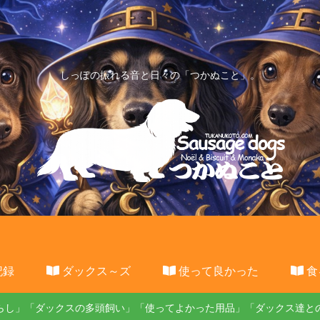
しっぽの振れる音と日々の「つかぬこと」。
記録
ダックス～ズ
使って良かった
食
らし」「ダックスの多頭飼い」「使ってよかった用品」「ダックス達と