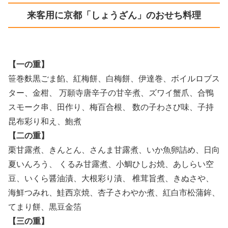
来客用に京都「しょうざん」のおせち料理
【一の重】
笹巻麩黒ごま餡、紅梅餅、白梅餅、伊達巻、ボイルロブス
ター、金柑、 万願寺唐辛子の甘辛煮、ズワイ蟹爪、合鴨
スモーク串、田作り、梅百合根、 数の子わさび味、子持
昆布彩り和え、鮑煮
【二の重】
栗甘露煮、きんとん、さんま甘露煮、いか魚卵詰め、日向
夏いんろう、 くるみ甘露煮、小鯛ひしお焼、あしらい空
豆、いくら醤油漬、大根彩り漬、 椎茸旨煮、きぬさや、
海鮮つみれ、鮭西京焼、杏子さわやか煮、紅白市松蒲鉾、
てまり餅、黒豆金箔
【三の重】