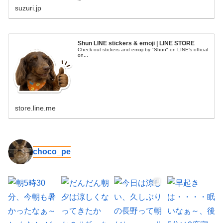
suzuri.jp
Shun LINE stickers & emoji | LINE STORE
Check out stickers and emoji by "Shun" on LINE's official
on...
store.line.me
choco_pe