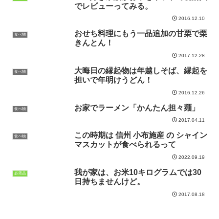
でレビューってみる。
2016.12.10
おせち料理にもう一品追加の甘栗で栗
食べ物
きんとん！
2017.12.28
大晦日の縁起物は年越しそば、縁起を
食べ物
担いで年明けうどん！
2016.12.26
お家でラーメン「かんたん担々麺」
食べ物
2017.04.11
この時期は 信州 小布施産 の シャイン
食べ物
マスカットが食べられるって
2022.09.19
我が家は、お米10キログラムでは30
必需品
日持ちませんけど。
2017.08.18