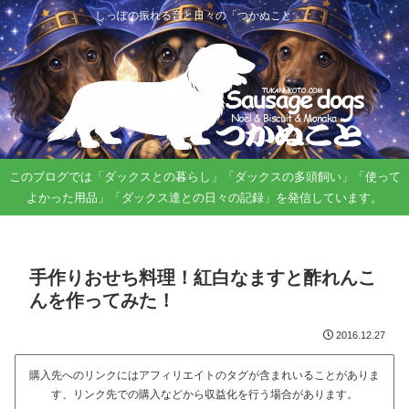
しっぽの振れる音と日々の「つかぬこと」。
このブログでは「ダックスとの暮らし」「ダックスの多頭飼い」「使って
よかった用品」「ダックス達との日々の記録」を発信しています。
手作りおせち料理！紅白なますと酢れんこ
んを作ってみた！
2016.12.27
購入先へのリンクにはアフィリエイトのタグが含まれいることがありま
す、リンク先での購入などから収益化を行う場合があります。