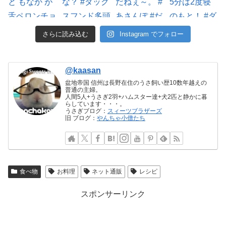
さらに読み込む
Instagram でフォロー
@kaasan
盆地帝国 信州は長野在住のうさ飼い歴10数年越えの
普通の主婦。
人間5人+うさぎ2羽+ハムスター達+犬2匹と静かに暮
らしています・・・。
うさぎブログ：
スィーツブラザーズ
旧 ブログ：
やんちゃ小僧たち
食べ物
お料理
ネット通販
レシピ
スポンサーリンク