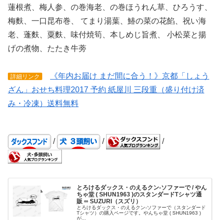
蓮根煮、梅人参、の巻海老、の巻ほうれん草、ひろうす、
梅麩、一口昆布巻、 てまり湯葉、鰆の菜の花餡、祝い海
老、蓬麩、粟麩、味付焼筍、本しめじ旨煮、 小松菜と揚
げの煮物、たたき牛蒡
《年内お届け まだ間に合う！》京都「しょう
詳細リンク
ざん」おせち料理2017 予約 紙屋川 三段重（盛り付け済
み・冷凍）送料無料
/
/
/
とろけるダックス・のえるクン-ソファーで / やん
ちゃ堂 ( SHUN1963 )のスタンダードTシャツ通
販 ∞ SUZURI（スズリ）
とろけるダックス・のえるクン-ソファーで（スタンダード
Tシャツ）の購入ページです。やんちゃ堂 ( SHUN1963 )
が...